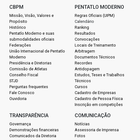
CBPM
PENTATLO MODERNO
Missão, Visão, Valores e
Regras Oficiais (UIPM)
Propósito
Calendário
Histórico
Ranking
Pentatlo Moderno e suas
Resultados
submodalidades oficiais
Convocações
Federações
Locais de Treinamento
União Internacional de Pentatlo
Arbitragem
Moderno
Documentos Técnicos
Presidência e Diretorias
Recordes
Comissão de Atletas
Antidopagem
Conselho Fiscal
Estudos, Teses e Trabalhos
STJD
Técnicos
Perguntas frequentes
Cursos
Fale Conosco
Cadastro de Empresas
Ouvidoria
Cadastro de Pessoa Física
Inscrição em competições
TRANSPARÊNCIA
COMUNICAÇÃO
Governança
Notícias
Demonstrações financeiras
Assessoria de Imprensa
Comunicados da Diretoria
Fotos