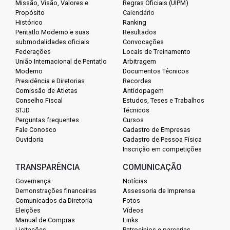
Missão, Visão, Valores e
Regras Oficiais (UIPM)
Propósito
Calendário
Histórico
Ranking
Pentatlo Moderno e suas
Resultados
submodalidades oficiais
Convocações
Federações
Locais de Treinamento
União Internacional de Pentatlo
Arbitragem
Moderno
Documentos Técnicos
Presidência e Diretorias
Recordes
Comissão de Atletas
Antidopagem
Conselho Fiscal
Estudos, Teses e Trabalhos
STJD
Técnicos
Perguntas frequentes
Cursos
Fale Conosco
Cadastro de Empresas
Ouvidoria
Cadastro de Pessoa Física
Inscrição em competições
TRANSPARÊNCIA
COMUNICAÇÃO
Governança
Notícias
Demonstrações financeiras
Assessoria de Imprensa
Comunicados da Diretoria
Fotos
Eleições
Vídeos
Manual de Compras
Links
Licitações
Patrocínios e parcerias