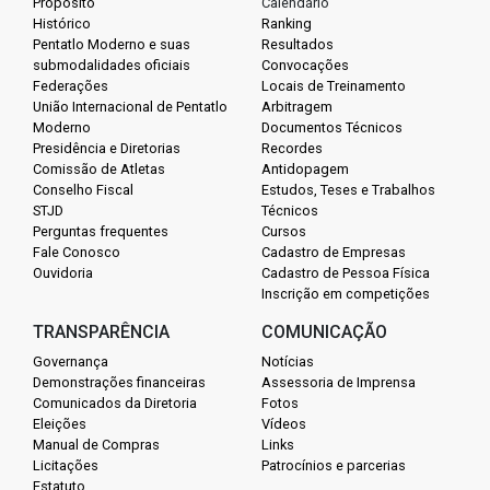
Propósito
Calendário
Histórico
Ranking
Pentatlo Moderno e suas
Resultados
submodalidades oficiais
Convocações
Federações
Locais de Treinamento
União Internacional de Pentatlo
Arbitragem
Moderno
Documentos Técnicos
Presidência e Diretorias
Recordes
Comissão de Atletas
Antidopagem
Conselho Fiscal
Estudos, Teses e Trabalhos
STJD
Técnicos
Perguntas frequentes
Cursos
Fale Conosco
Cadastro de Empresas
Ouvidoria
Cadastro de Pessoa Física
Inscrição em competições
TRANSPARÊNCIA
COMUNICAÇÃO
Governança
Notícias
Demonstrações financeiras
Assessoria de Imprensa
Comunicados da Diretoria
Fotos
Eleições
Vídeos
Manual de Compras
Links
Licitações
Patrocínios e parcerias
Estatuto