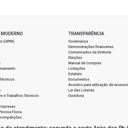
O MODERNO
TRANSPARÊNCIA
is (UIPM)
Governança
Demonstrações financeiras
Comunicados da Diretoria
Eleições
s
Manual de Compras
einamento
Licitações
Estatuto
Técnicos
Documentos
Acordos para utilização de recurso
m
Lei das Loterias
es e Trabalhos Técnicos
Ouvidoria
 Empresas
Pessoa Física
 competições