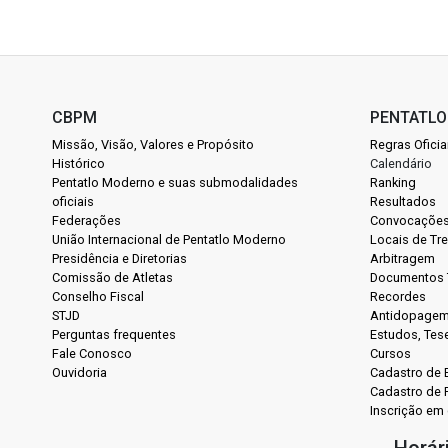
CBPM
PENTATL
Missão, Visão, Valores e Propósito
Regras Oficia
Histórico
Calendário
Pentatlo Moderno e suas submodalidades
Ranking
oficiais
Resultados
Federações
Convocaçõe
União Internacional de Pentatlo Moderno
Locais de Tr
Presidência e Diretorias
Arbitragem
Comissão de Atletas
Documentos 
Conselho Fiscal
Recordes
STJD
Antidopage
Perguntas frequentes
Estudos, Tes
Fale Conosco
Cursos
Ouvidoria
Cadastro de
Cadastro de 
Inscrição em