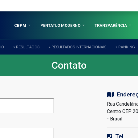
CBPM
PENTATLO MODERNO
TRANSPARÊNCIA
IO
» RESULTADOS
» RESULTADOS INTERNACIONAIS
» RANKING
Contato
Endere
Rua Candelári
Centro CEP 20
- Brasil
Tel